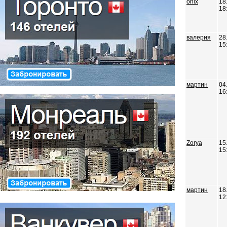
onix
18
18
валерия
28
15
мартин
04
16
Zorya
15
15
мартин
18
12