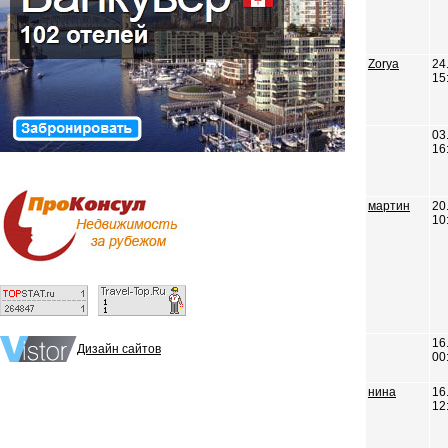
Zorya
24
15
03
16
мартин
20
10
16
Дизайн сайтов
00
нина
16
12