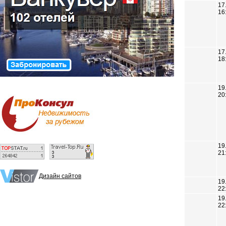
17
16
17
18
19
20
19
21
Дизайн сайтов
19
22
19
22